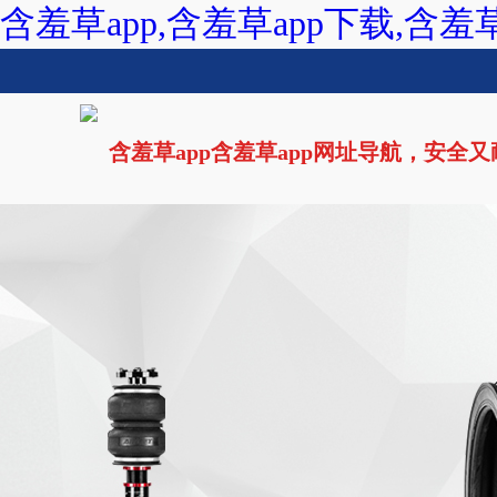
含羞草app,含羞草app下载,含羞
含羞草app含羞草app网址导航，安全
网站首页