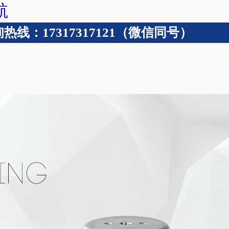
航
线：17317317121（微信同号）
波纹管
技术支持
成功案例
关于含羞草app