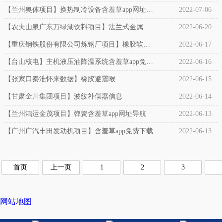
【兰州奥体项目】换热制冷设备含羞草app网址导
2022-07-06
航
【农夫山泉广东万绿湖饮料项目】法兰式金属软
2022-06-20
管
【重庆钢铁股份有限公司炼钢厂项目】橡胶软连
2022-06-17
接
【台山核电】主机液压油降温系统含羞草app免费
2022-06-16
下载
【张家口秦淮怀来数据】橡胶避震喉
2022-06-15
【甘肃金川集团项目】波纹补偿器信息
2022-06-14
【兰州鸿运金茂项目】弹簧含羞草app网址导航
2022-06-13
【广州广汽丰田发动机项目】含羞草app免费下载
2022-06-13
首页
上一页
1
2
3
网站地图