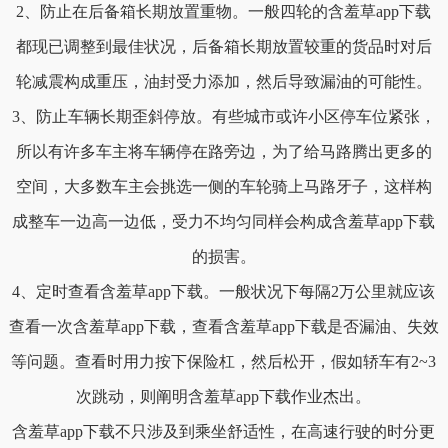
2、防止在后备箱长期放置重物。一般四轮的含羞草app下载
都现已调整到最佳状况，后备箱长期放置较重的货品时对后
轮减震构成重压，油封受力添加，然后导致漏油的可能性。
3、防止车辆长期歪斜停放。有些城市或许小区停车位紧张，
所以有许多车主将车辆停在路旁边，为了给马路腾出更多的
空间，大多数车主会挑选一侧的车轮骑上马路牙子，这样构
成整车一边高一边低，受力不均匀同样会构成含羞草app下载
的损害。
4、定时查看含羞草app下载。一般状况下每隔2万公里就应该
查看一次含羞草app下载，查看含羞草app下载是否漏油、失效
等问题。查看时用力按下保险杠，然后松开，假如轿车有2~3
次跳动，则阐明含羞草app下载作业杰出。
含羞草app下载不只涉及到乘坐舒适性，在高速行驶的时分更