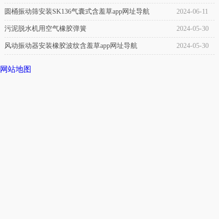
胶
圆桶振动筛安装SK136气囊式含羞草app网址导航
2024-06-11
介
含
污泥脱水机用空气橡胶弹簧
2024-05-30
绍：
羞
自
风动振动器安装橡胶波纹含羞草app网址导航
2024-05-30
草
封
app
网站地图
式，
下
是
载
因
产
其
品
无
介
需
绍：
外
橡
力
胶
自
含
行