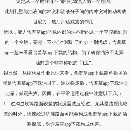
复地从一个腔经过不同的孔隙流入另一个腔内。
此刻孔壁与油液间的冲突和油液分子间的内冲突对振动构成
阻尼力，然后到达减震的作用。
所以，液力含羞草app下载内部的油不断的从一个空腔跑到别
的一个空腔，要是一不小心“侧漏”了咋办？别忧虑，含羞草
app一起来看看含羞草app下载的结构。为了确保油液不走漏，
油封是个非常称职的“门卫”。
很显然，从结构及作业原理来看，含羞草app下载简单损坏的
就是含羞草app下载油封了。油封损坏后，含羞草app下载油会
走漏，减震失效。因而，在平常运用过程中注意以下几点：
1、过沟过坎等路面较差的状况需减速经过。尤其是路况比较
差的时分，快速经过坑洼路面可能会构成含羞草app下载的活
塞探底，对含羞草app下载构成伤害。