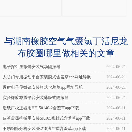
式
型
橡
自
胶
封
含
式
与湖南橡胶空气气囊氯丁活尼龙
羞
橡
草
布胶圈哪里做相关的文章
胶
app
气
电子探针显微镜安装气动隔振器
2024-06-21
下
囊
载，
人防门专用振动平台安装膜式含羞草app网址导航
2024-06-21
(冲
纠
透射电子显微镜安装膜式含羞草app网址导航
2024-06-21
床
偏
实验橡胶减震平台安装薄膜式隔振器
2024-06-21
设
气
造纸厂校正器用HF150140-2含羞草app下载
2024-06-11
备
囊
皮革震荡机械用安装SK105密封式含羞草app下载
2024-06-11
专
橡
不锈钢筛分机安装SK218法兰式含羞草app下载
2024-06-11
用)