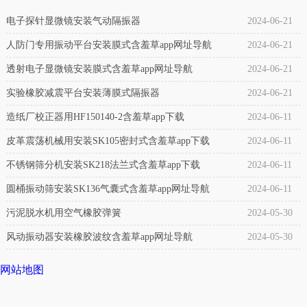
床
偏
电子探针显微镜安装气动隔振器
2024-06-21
设
专
备
人防门专用振动平台安装膜式含羞草app网址导航
2024-06-21
用
专
透射电子显微镜安装膜式含羞草app网址导航
2024-06-21
纠
用)
实验橡胶减震平台安装薄膜式隔振器
2024-06-21
偏
介
造纸厂校正器用HF150140-2含羞草app下载
2024-06-11
气
绍：
皮革震荡机械用安装SK105密封式含羞草app下载
2024-06-11
囊
自
不锈钢筛分机安装SK218法兰式含羞草app下载
2024-06-11
橡
封
圆桶振动筛安装SK136气囊式含羞草app网址导航
2024-06-11
胶
式，
污泥脱水机用空气橡胶弹簧
2024-05-30
气
是
囊
风动振动器安装橡胶波纹含羞草app网址导航
2024-05-30
因
产
其
网站地图
品
无
介