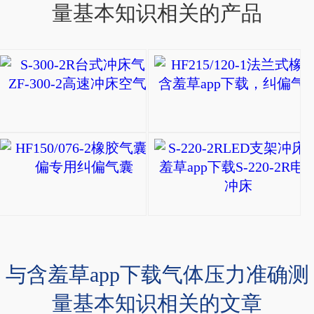
量基本知识相关的产品
S-300-2R台式冲床气
ZF
型
自
HF150/076-2橡胶
封
HF150/076-
式
2
橡
橡
胶
胶
气
气
与含羞草app下载气体压力准确测
囊
囊
(冲
量基本知识相关的文章
调