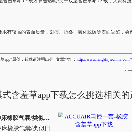
羞草app下载才算合适呢?关于双层含羞草app下载，大家有没有了
高的表面质量，划痕、折叠、氧化脱碳等表面缺陷
p”原创，转载请注明出处! 文章地址：
http://www.fangshijiechina.com//
下一
膜式含羞草app下载怎么挑选相关的
ZF-600-5高频冲床橡胶气囊/类似日本横滨
高频冲床橡胶气囊/类似日