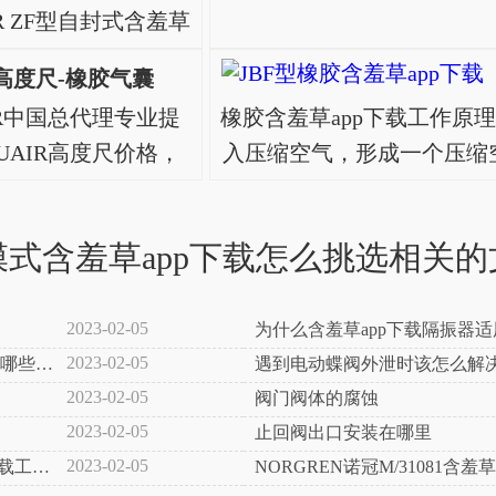
5R ZF型自封式含羞草
备专用)介绍： 自封
R高度尺-橡胶气囊
其无需外力自行密封而得
IR中国总代理专业提
橡胶含羞草app下载工作原理 
，用纤维层做补强处理的
CUAIR高度尺价格，
入压缩空气，形成一个压缩空
在使用时，..
正品，ACCUAIR
弹簧的高度降低，内腔容积
，如需了解其他
膜式含羞草app下载怎么挑选相关的
：13262966665
，不要拿山寨的来对比，
谢谢!..
2023-02-05
为什么含羞草app下载隔振器
2023-02-05
在哪些方
遇到电动蝶阀外泄时该怎么解
2023-02-05
阀门阀体的腐蚀
2023-02-05
止回阀出口安装在哪里
2023-02-05
p下载工作
NORGREN诺冠M/31081含羞