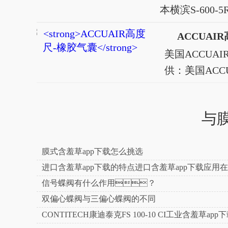
本横滨S-600-
app下载(冲床设
ACCUAI
式，是因
美国ACCUA
名。如图
供：美国AC
橡胶曲囊①
ACCUAIR高度尺
高度尺塬装等信息
与
信息可以增加微信
100%正品
膜式含羞草app下载怎么挑选
进口含羞草app下载的特点进口含羞草app下载应用
面
信号蝶阀有什么作用？
双偏心蝶阀与三偏心蝶阀的不同
CONTITECH康迪泰克FS 100-10 CI工业含羞草ap
温度