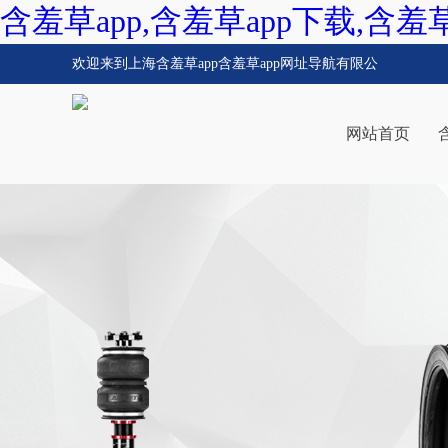
含羞草app,含羞草app下载,含羞
欢迎来到上海含羞草app含羞草app网址导航有限公
司！
网站首页