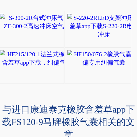
S-300-2R台式冲床气
ZF
型
自
HF215/120-1法兰
封
HF215/120-
式
1
橡
法
胶
兰
气
式
与进口康迪泰克橡胶含羞草app下
囊
橡
(冲
载FS120-9马牌橡胶气囊相关的文
胶
床
章
含