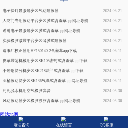
设
羞
备
电子探针显微镜安装气动隔振器
2024-06-21
草
专
人防门专用振动平台安装膜式含羞草app网址导航
2024-06-21
app
用)
透射电子显微镜安装膜式含羞草app网址导航
2024-06-21
下
介
实验橡胶减震平台安装薄膜式隔振器
2024-06-21
载，
绍：
造纸厂校正器用HF150140-2含羞草app下载
2024-06-11
纠
自
皮革震荡机械用安装SK105密封式含羞草app下载
2024-06-11
偏
封
气
不锈钢筛分机安装SK218法兰式含羞草app下载
2024-06-11
式，
囊
圆桶振动筛安装SK136气囊式含羞草app网址导航
2024-06-11
是
橡
污泥脱水机用空气橡胶弹簧
2024-05-30
因
胶
其
风动振动器安装橡胶波纹含羞草app网址导航
2024-05-30
含
无
网站地图
羞
需
电话咨询
在线留言
QQ客服
草