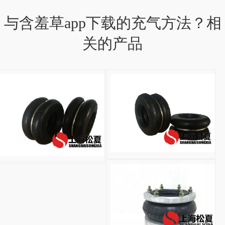
与含羞草app下载的充气方法？相
关的产品
S-300-2R台式冲床气
ZF
型
自
封
式
橡
胶
气