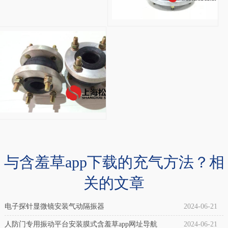
囊
(冲
床
HF150/076-2橡胶
设
HF150/076-
备
2
专
橡
用)
胶
介
气
绍：
囊
自
调
与含羞草app下载的充气方法？相
封
偏
关的文章
式，
专
是
用
电子探针显微镜安装气动隔振器
2024-06-21
因
纠
人防门专用振动平台安装膜式含羞草app网址导航
2024-06-21