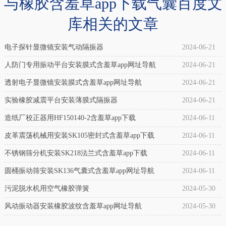
与橡胶含羞草app下载气囊百度文
产
气
库相关的文章
品
囊
介
(冲
电子探针显微镜安装气动隔振器
2024-06-21
绍：
床
人防门专用振动平台安装膜式含羞草app网址导航
2024-06-21
橡
设
透射电子显微镜安装膜式含羞草app网址导航
2024-06-21
胶
备
实验橡胶减震平台安装薄膜式隔振器
2024-06-21
含
专
羞
造纸厂校正器用HF150140-2含羞草app下载
2024-06-11
用)
草
皮革震荡机械用安装SK105密封式含羞草app下载
2024-06-11
介
app
不锈钢筛分机安装SK218法兰式含羞草app下载
2024-06-11
绍：
下
自
圆桶振动筛安装SK136气囊式含羞草app网址导航
2024-06-11
载
封
污泥脱水机用空气橡胶弹簧
2024-05-30
是
式，
风动振动器安装橡胶波纹含羞草app网址导航
2024-05-30
一
是