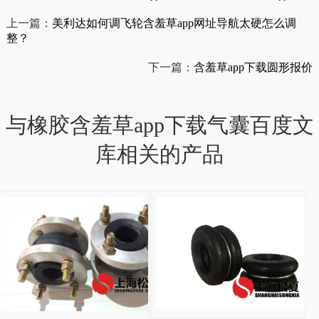
上一篇：
美利达如何调飞轮含羞草app网址导航太硬怎么调
整？
下一篇：
含羞草app下载圆形报价
与橡胶含羞草app下载气囊百度文
库相关的产品
HF150/076-2橡胶
HF150/076-
2
橡
胶