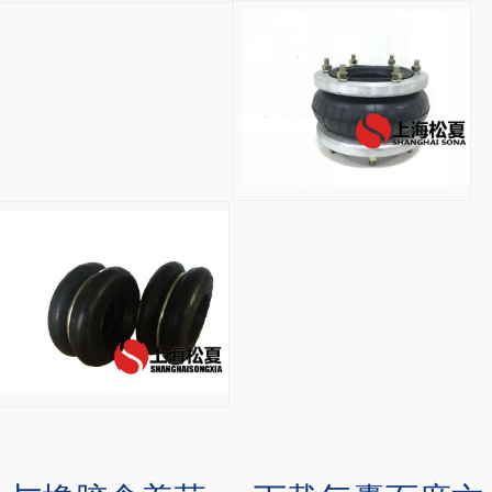
气
囊
调
偏
专
用
纠
S-300-2R台式冲床气
偏
ZF
气
型
囊
自
橡
封
胶
式
气
橡
囊
胶