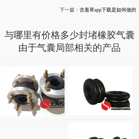
下一篇：
含羞草app下载是如何做的
与哪里有价格多少封堵橡胶气囊
由于气囊局部相关的产品
HF150/076-2橡胶
HF150/076-
2
橡
胶
气
囊