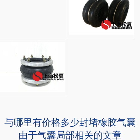
调
偏
专
用
纠
HF215/120-1法兰
偏
HF215/120-
气
1
囊
法
橡
兰
胶
式
气
橡
囊
胶
与哪里有价格多少封堵橡胶气囊
产
含
由于气囊局部相关的文章
品
羞