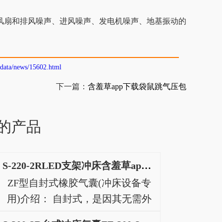
风噪声、进风噪声、发电机噪声、地基振动的
/data/news/15602.html
下一篇：
含羞草app下载袋鼠跳气压包
的产品
S-220-2RLED支架冲床含羞草app下载S-220-2R电动冲床
ZF型自封式橡胶气囊(冲床设备专
用)介绍： 自封式，是因其无需外
力自行密封而得名。如图，用纤维