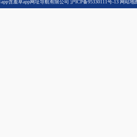
app含羞草app网址导航有限公司
沪ICP备95330111号-13
网站地