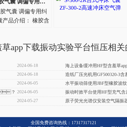
HF150/076-2橡胶气囊 调偏专用纠偏气囊
、网线贴合成的曲形
-2橡胶气囊 调偏专用纠
胶气囊、橡胶含羞草
产品介绍： 橡胶含
胶皮囊、橡胶气胎、波
一种由橡胶、网线贴
纹气..
，俗称橡胶气囊、
羞草app下载振动实验平台恒压相关
、橡胶皮囊、橡
、波纹气胎、皮老..
2024-06-18
海上设备缓冲用HF型含羞草ap
2024-06-18
造纸厂压光机用GF500320-3含
2024-06-05
水平振动筛使用JBF型橡胶波纹
样？
2024-06-05
？
振动时效平台使用HF型充气含
样？
2024-05-27
原子荧光光谱仪安装空气隔振
全国免费咨询热线：17317317121