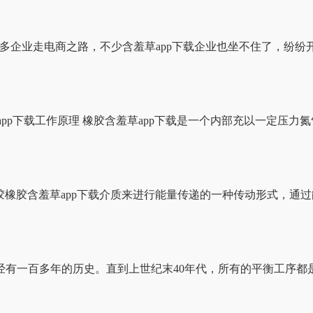
业走电商之路，不少含羞草app下载企业也坐不住了，纷纷开始“
app下载工作原理 橡胶含羞草app下载是一个内部充以一定压力氮
橡胶橡胶含羞草app下载介质来进行能量传递的一种传动形式，通过
多年的历史。直到上世纪末40年代，所有的平衡工序都