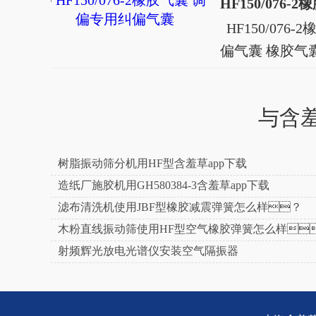
是一种由橡胶
HF150/076
胶囊，俗称橡
偏气囊 橡胶气囊
app下载、橡
羞草app下载是
合成的曲形胶囊
与含
橡胶含羞草app下载
胶气胎
树脂振动筛分机用HF型含羞草app下载
造纸厂施胶机用GH580384-3含羞草app下载
滤布清洗机使用JBF型橡胶减震弹簧怎么样？
木粉直线振动筛使用HF型空气橡胶弹簧怎么样
射频辉光放电光谱仪安装空气隔振器