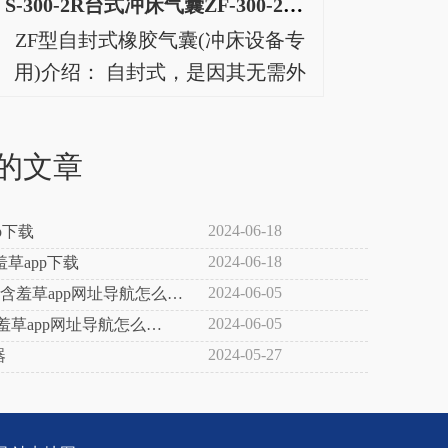
S-300-2R台式冲床气囊ZF-300-2高速冲床空气弹
层做补强处理的橡胶曲囊①在使用
ZF型自封式橡胶气囊(冲床设备专
时，将防止膨胀的钢制(镀锌)腰环
用)介绍： 自封式，是因其无需外
②嵌在其中。③盖..
力自行密封而得名。如图，用纤维
层做补强处理的橡胶曲囊①在使用
的文章
时，将防止膨胀的钢制(镀锌)腰环
②嵌在其中。③盖..
2024-06-18
p下载
2024-06-18
羞草app下载
2024-06-05
含羞草app网址导航怎么
2024-06-05
羞草app网址导航怎么
2024-05-27
器