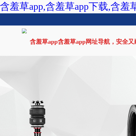
含羞草app,含羞草app下载,含羞
含羞草app含羞草app网址导航，安全
网站首页