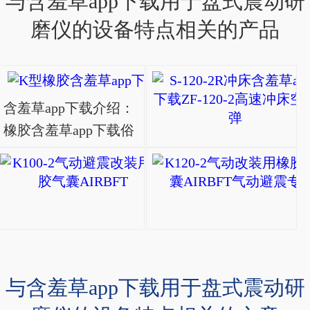
与含羞草app下载用于盘式震动研
磨仪的设备特点相关的产品
K型橡胶含羞草app下
含羞草app下载介绍：
橡胶含羞草app下载俗
称气胎、波纹气胎、
K100-2气动避震改装
气囊灯。它是一种精
K100-
密设计的橡胶纤维波
2
纹管，本身并不是供
气
力或支撑载荷，而是
动
通过空气压缩机向其
避
与含羞草app下载用于盘式震动研
内部冲入压缩空气来
震
实现力的..