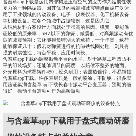
含羞草app下载是运用内部构造压缩空气的应力作为延展性恢
复力的一种隔振器。因其优良的减震和减震特点而被广泛运
用于工业领域的传动设备、电子、仪表仪器、化工机械设备
等机械设备。在各个领域中占据较例，这是因为它
从结构材料方案设计方面就处于很高的原因。弹簧一般能保
证较低的原来率，5HZ以下的弹簧，减震低，对高频振动有优
良的减震预期；它还能担负特别大的载荷，一个弹簧，载荷
能够保证几十；假若对弹簧进行的抗磁铁线圈处理，则具有
强的耐腐蚀性，特点平稳，应用时间长。
含羞草app下载的调整振动平台的水平。对于路基工程凹凸不
平的组装场所，还能够调节的高度，以赔偿不整齐的地面。
外壳原料为球墨铸件450，经久耐用；表层热镀锌，不易锈蚀
含羞草app下载。许多表层只是一般的喷涂，不防锈，很多应
用验证巢湖含羞草app下载长春市振动平台变压器，预期的确
很好。振动平台震动可作为高频振动。
与含羞草app下载用于盘式震动研磨