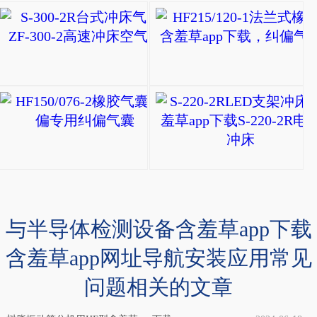
S-300-2R台式冲床气
ZF
型
自
HF150/076-2橡胶
封
HF150/076-
式
2
橡
橡
胶
胶
气
气
与半导体检测设备含羞草app下载
囊
囊
(冲
含羞草app网址导航安装应用常见
调
床
问题相关的文章
偏
设
专