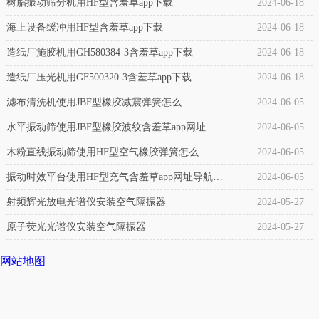
备
树脂振动筛分机用HF型含羞草app下载
2024-06-18
用
专
海上设备缓冲用HF型含羞草app下载
2024-06-18
纠
用)
造纸厂施胶机用GH580384-3含羞草app下载
2024-06-18
偏
介
造纸厂压光机用GF500320-3含羞草app下载
2024-06-18
气
绍：
滤布清洗机使用JBF型橡胶减震弹簧怎么
2024-06-05
囊
自
样？
水平振动筛使用JBF型橡胶波纹含羞草app网址导
2024-06-05
橡
封
胶
航怎么样？
木粉直线振动筛使用HF型空气橡胶弹簧怎么
2024-06-05
式，
气
样？
振动时效平台使用HF型充气含羞草app网址导航怎
2024-06-05
是
囊
么样？
射频辉光放电光谱仪安装空气隔振器
2024-05-27
因
产
其
原子荧光光谱仪安装空气隔振器
2024-05-27
品
无
网站地图
介
需
绍：
外
橡