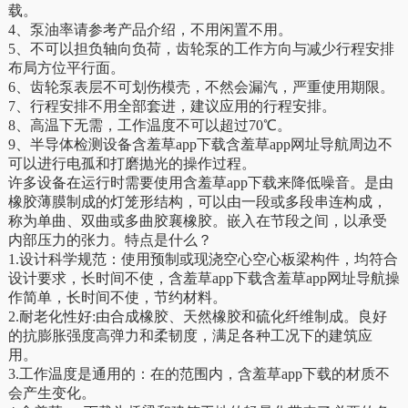
载。
4、泵油率请参考产品介绍，不用闲置不用。
5、不可以担负轴向负荷，齿轮泵的工作方向与减少行程安排
布局方位平行面。
6、齿轮泵表层不可划伤模壳，不然会漏汽，严重使用期限。
7、行程安排不用全部套进，建议应用的行程安排。
8、高温下无需，工作温度不可以超过70℃。
9、半导体检测设备含羞草app下载含羞草app网址导航周边不
可以进行电孤和打磨抛光的操作过程。
许多设备在运行时需要使用含羞草app下载来降低噪音。是由
橡胶薄膜制成的灯笼形结构，可以由一段或多段串连构成，
称为单曲、双曲或多曲胶襄橡胶。嵌入在节段之间，以承受
内部压力的张力。特点是什么？
1.设计科学规范：使用预制或现浇空心空心板梁构件，均符合
设计要求，长时间不使，含羞草app下载含羞草app网址导航操
作简单，长时间不使，节约材料。
2.耐老化性好:由合成橡胶、天然橡胶和硫化纤维制成。良好
的抗膨胀强度高弹力和柔韧度，满足各种工况下的建筑应
用。
3.工作温度是通用的：在的范围内，含羞草app下载的材质不
会产生变化。