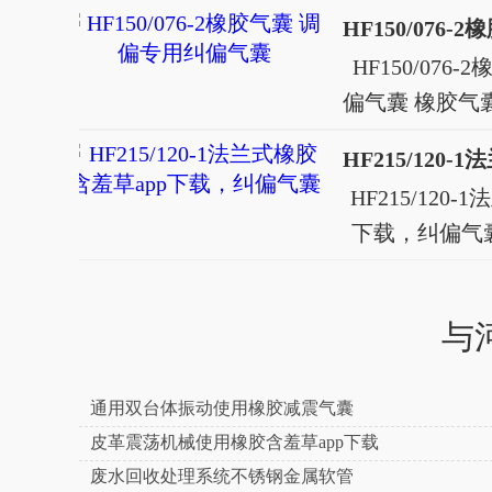
HF150/076
偏气囊 橡胶气囊
羞草app下载是
合成的曲形胶囊
HF215/120
橡胶含羞草app下载
下载，纠偏
胶气胎、波
载 产品介绍
是一种由橡胶
与
胶囊，俗称
app下载、橡胶
通用双台体振动使用橡胶减震气囊
皮革震荡机械使用橡胶含羞草app下载
废水回收处理系统不锈钢金属软管