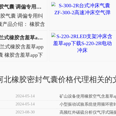
HF150/076-2橡胶气囊 调偏专用纠偏气囊
-2橡胶气囊 调偏专用纠
产品介绍： 橡胶含
一种由橡胶、网线贴
HF215/120-1法兰式橡胶含羞草app下载，纠偏气囊
，俗称橡胶气囊、
-1法兰式橡胶含羞草app
、橡胶皮囊、橡
气囊 橡胶含羞草app下
纹气胎、皮老..
： 橡胶含羞草app下载
、网线贴合成的曲形
河北橡胶密封气囊价格代理相关的
橡胶气囊、橡胶含羞草
皮囊、橡胶气胎、波
纹气..
2024-05-14
矿山设备使用橡胶空气含羞草a
2024-05-14
小型振动试验系统使用箍环密
2023-08-30
高频红外碳硫分析仪气浮式隔