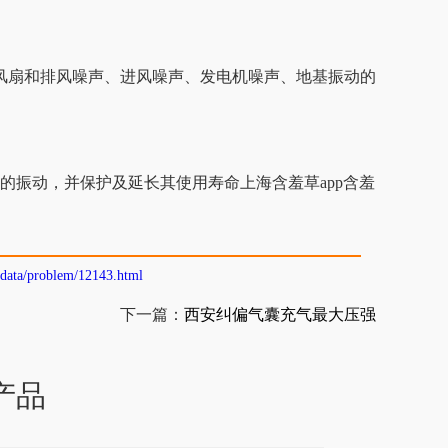
噪声、进风噪声、发电机噪声、地基振动的
等动力设备的振动，并保护及延长其使用寿命上海含羞草app含羞
/data/problem/12143.html
下一篇：
西安纠偏气囊充气最大压强
产品