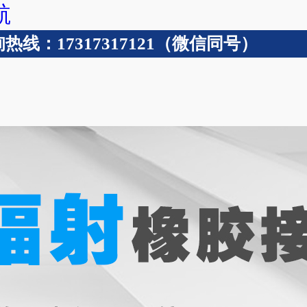
航
线：17317317121（微信同号）
波纹管
技术支持
成功案例
关于含羞草app