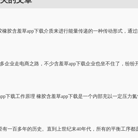
为橡胶橡胶含羞草app下载介质来进行能量传递的一种传动形式，通过
多企业走电商之路，不少含羞草app下载企业也坐不住了，纷纷开始
app下载工作原理 橡胶含羞草app下载是一个内部充以一定压力氮
百多年的历史。直到上世纪末40年代，所有的平衡工序都