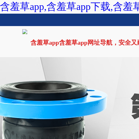
含羞草app,含羞草app下载,含羞
含羞草app含羞草app网址导航，安全
网站首页