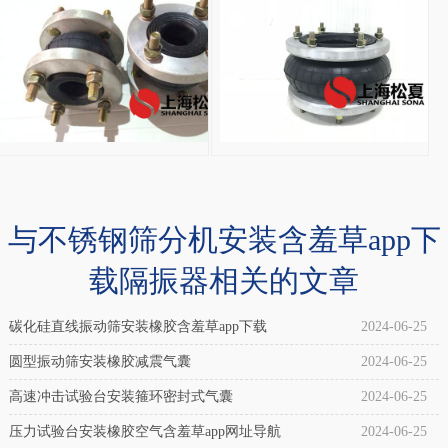
HF150/076-2橡胶
橡
HF150/076-
胶
2
气
橡
囊
胶
(冲
气
床
囊
设
调
备
与不锈钢筛分机安装含羞草app下
偏
专
载隔振器相关的文章
专
用)
用
介
碳化硅直线振动筛安装橡胶含羞草app下载
2024-06-25
纠
绍：
圆型振动筛安装橡胶减震气囊
2024-06-25
偏
自
高速冲击试验台安装箍环密封式气囊
2024-06-25
气
封
压力试验台安装橡胶空气含羞草app网址导航
2024-06-25