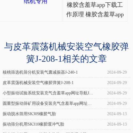
橡胶含羞草app下载工
GF
负载变化的情况下,也
作原理 橡胶含羞草app
固
能确保水平精度为
下载工作时，内腔充
定
0.1mm或0.01mm(与水
入压缩空气，形成一
式
平调节阀的精度有
个压缩空气气柱。随
含
与皮革震荡机械安装空气橡胶弹
关)。 产品
着振动载荷量的增
羞
特性： 水平可调桌脚;
簧J-208-1相关的文章
加，弹簧的高度降
草
焊接..
低，内腔容积减小，
app
核桃筛选机筛分机安装气囊减振器J-240-1
2024-09-29
弹簧的刚度增加，内
下
皮革震荡机械安装空气橡胶弹簧J-208-1
2024-09-29
腔空气柱的有..
载:
小型振动试验系统安装充气含羞草app网址导航J-
2024-09-29
密
230-1
圆重型振动筛矿用设备安装充气含羞草app网址导
2024-09-29
封
航J-256-1
振动脱水筛用SK309橡胶气胎
2024-09-13
端
振动筛分机用SK310橡胶缓冲气胎
2024-09-13
板