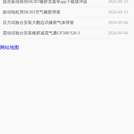
脱水振动筛用SK307橡胶含羞草app下载缓冲器
2024-09-13
法
振动电机用SK301空气橡胶弹簧
2024-09-13
兰
压力试验台安装大翻边式橡胶气体弹簧
2024-09-04
钢
制
震动试验台安装橡胶减震气囊GF500/320-3
2024-09-04
锻
网站地图
压，
锥
丝
法
兰
含
羞
草
app